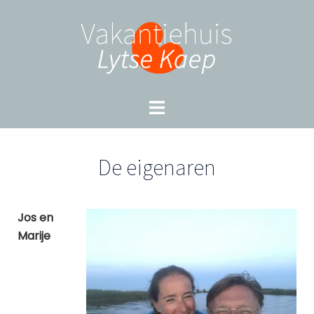
Skip
to
content
Toggle
menu
De eigenaren
Jos en
Marije