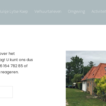
uisje Lytse Kaep
Verhuurtarieven
Omgeving
Activitei
 over het
ag! U kunt ons dus
6 164 782 85 of
e reageren.